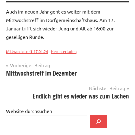
Auch im neuen Jahr geht es weiter mit dem
Mittwochstreff im Dorfgemeinschaftshaus. Am 17.
Januar trifft sich wieder Jung und Alt ab 16:00 zur
geselligen Runde.
Mittwochstreff 17.01.24
Herunterladen
Beitragsnavigation
Schlagwörter:
Vorheriger Beitrag
Mittwochstreff
Bier
Mittwochstreff im Dezember
gezapft
,
Dorfgemeinschaftshaus
,
Nächster Beitrag
Essen
,
Endlich gibt es wieder was zum Lachen
Geselligkeit
,
Mittwochstreff
,
Website durchsuchen
Rosenkopf
,
Treffpunkt